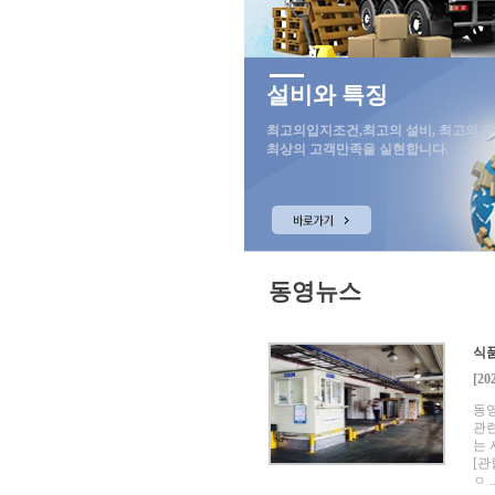
설비와 특징
최고의입지조건,최고의 설비, 최고의 
최상의 고객만족을 실현합니다.
동영뉴스
식품
[20
동
관
는 
[관
ㅇ ..